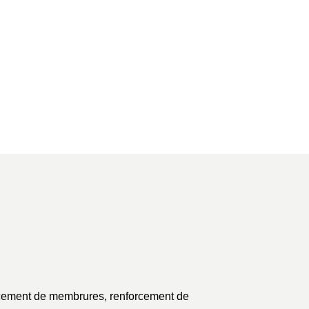
Haubané
Des solutions à tous les besoins :
pylônet pour toit-terrasse, château d’eau,
structure grande ou très grande hauteur,
etc.
forcement de membrures, renforcement de