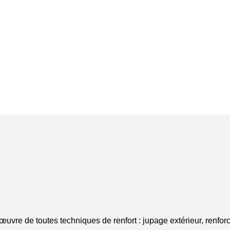
Monotube
Différents designs, configurations et
options possibles : accès par échelle
intérieur ou extérieur ou par nacelle,
antennes sous radôme, etc.
n œuvre de toutes techniques de renfort : jupage extérieur, ren