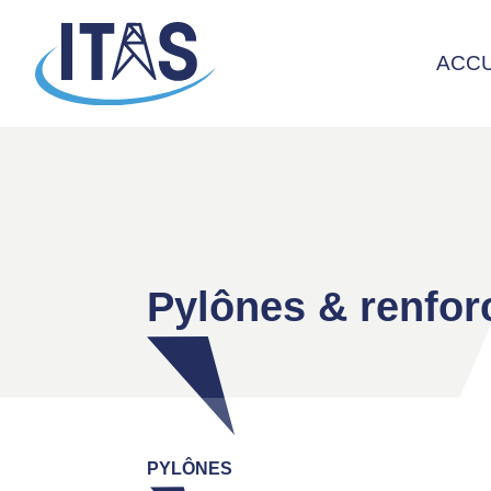
ACCU
Pylônes & renfo
PYLÔNES