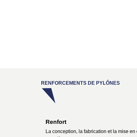
Treillis Autoportant
Différentes configurations et options
possibles : section constante ou
décroissante, assemblage mécano-
soudé ou par boulonnage, etc.
RENFORCEMENTS DE PYLÔNES
Renfort
La conception, la fabrication et la mise e