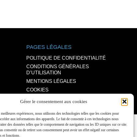
PAGES LÉGALES
POLITIQUE DE CONFIDENTIALITÉ
CONDITIONS GÉNÉRALES
D’UTILISATION
MENTIONS LÉGALES
COOKIES
Gérer le consentement aux cookies
s meilleures expériences, nous utilisons des technologies telles que les cookies pour
accéder aux informations des appareils. Le fait de consentir à ces technologies nous
raiter des données telles que le comportement de navigation ou les ID uniques sur ce site.
pas consentir ou de retirer son consentement peut avoir un effet négatif sur certaines
s et fonctions.