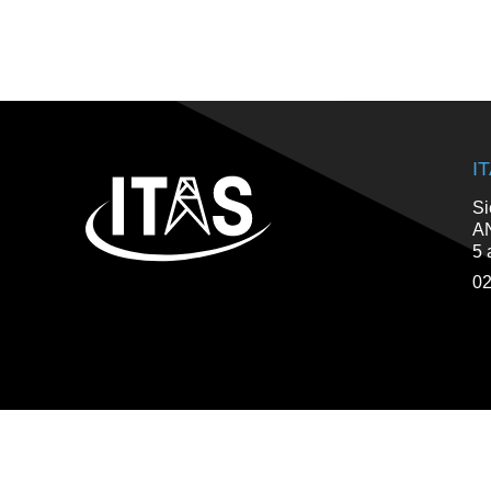
I
Si
AN
5 
02