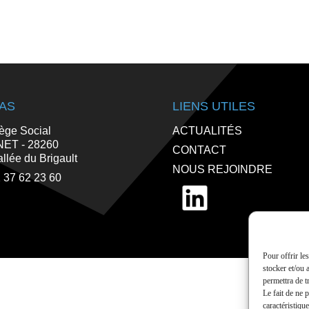
TAS
LIENS UTILES
ège Social
ACTUALITÉS
ET - 28260
CONTACT
allée du Brigault
NOUS REJOINDRE
 37 62 23 60
Pour offrir le
stocker et/ou 
permettra de t
Le fait de ne 
caractéristique